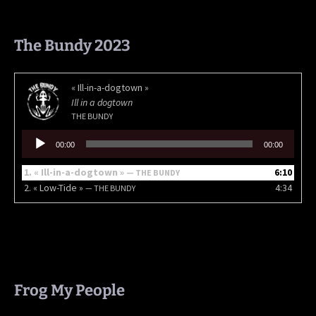
The Bundy 2023
« Ill-in-a-dogtown »
Ill in a dogtown
THE BUNDY
Lecteur
00:00
00:00
audio
1.
« Ill-in-a-dogtown »
6:10
— THE BUNDY
2.
« Low-Tide »
4:34
— THE BUNDY
Frog My People