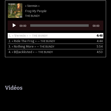
« Vermin »
Frog My People
THE BUNDY
Lecteur
00:00
00:00
audio
1.
« Vermin »
4:48
— THE BUNDY
2.
« Ride The Frog »
4:44
— THE BUNDY
3.
« Nothing More »
5:54
— THE BUNDY
4.
« B(l)acklisted »
4:53
— THE BUNDY
Vidéos