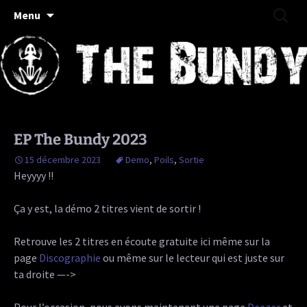
Rock/Folk/Grungy Haut-Saônois
Aller
Recherc
The Bundy
Menu
au
contenu
EP The Bundy 2023
15 décembre 2023
Demo
,
Poils
,
Sortie
Heyyyy !!
Ça y est, la démo 2 titres vient de sortir !
Retrouve les 2 titres en écoute gratuite ici même sur la
page
Discographie
ou même sur le lecteur qui est juste sur
ta droite —->