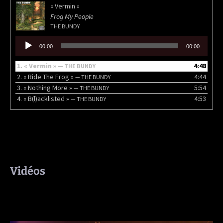
« Vermin »
Frog My People
THE BUNDY
Lecteur
00:00
00:00
audio
1.
« Vermin »
4:48
— THE BUNDY
2.
« Ride The Frog »
4:44
— THE BUNDY
3.
« Nothing More »
5:54
— THE BUNDY
4.
« B(l)acklisted »
4:53
— THE BUNDY
Vidéos