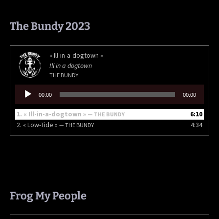
The Bundy 2023
« Ill-in-a-dogtown »
Ill in a dogtown
THE BUNDY
Lecteur
00:00
00:00
audio
1.
« Ill-in-a-dogtown »
6:10
— THE BUNDY
2.
« Low-Tide »
4:34
— THE BUNDY
Frog My People