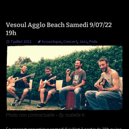
Vesoul Agglo Beach Samedi 9/07/22
19h
7 juillet 2022
Acoustique
,
Concert
,
Jazz
,
Poils
Photo non contractuelle – By Isabelle K.
En concert acoustique samedi 9 juillet à partir de 19h au lac