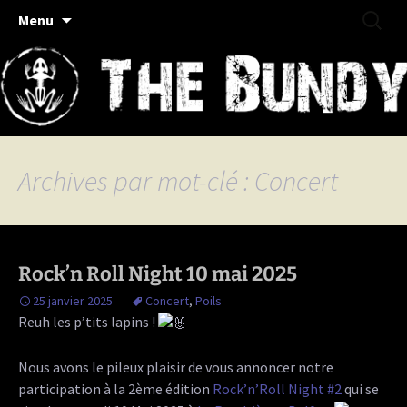
Rock/Folk/Grungy Haut-Saônois
Aller
Recherc
The Bundy
Menu
au
contenu
Archives par mot-clé : Concert
Rock’n Roll Night 10 mai 2025
25 janvier 2025
Concert
,
Poils
Reuh les p’tits lapins !
Nous avons le pileux plaisir de vous annoncer notre
participation à la 2ème édition
Rock’n’Roll Night #2
qui se