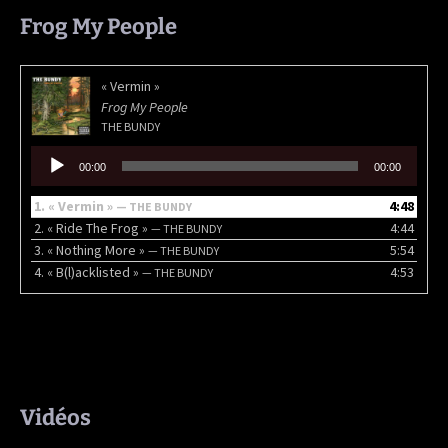
Frog My People
« Vermin »
Frog My People
THE BUNDY
Lecteur
00:00
00:00
audio
1.
« Vermin »
4:48
— THE BUNDY
2.
« Ride The Frog »
4:44
— THE BUNDY
3.
« Nothing More »
5:54
— THE BUNDY
4.
« B(l)acklisted »
4:53
— THE BUNDY
Vidéos