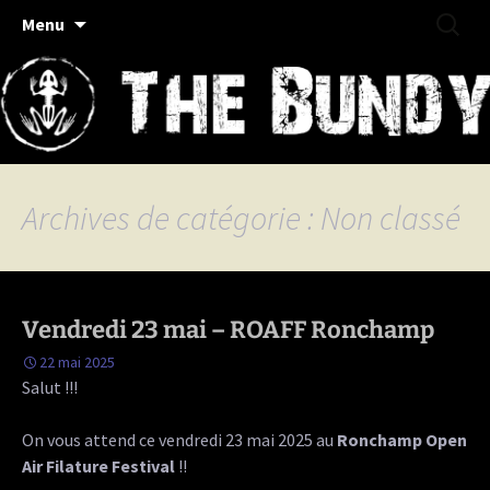
Rock/Folk/Grungy Haut-Saônois
Aller
Recherc
The Bundy
Menu
au
contenu
Archives de catégorie : Non classé
Vendredi 23 mai – ROAFF Ronchamp
22 mai 2025
Salut !!!
On vous attend ce vendredi 23 mai 2025 au
Ronchamp Open
Air Filature Festival
!!