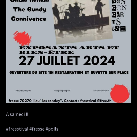
A samedi !!
#fresstival #fresse #poils