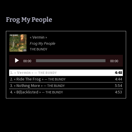
Frog My People
« Vermin »
Frog My People
THE BUNDY
Lecteur
00:00
00:00
audio
1.
« Vermin »
4:48
— THE BUNDY
2.
« Ride The Frog »
4:44
— THE BUNDY
3.
« Nothing More »
5:54
— THE BUNDY
4.
« B(l)acklisted »
4:53
— THE BUNDY