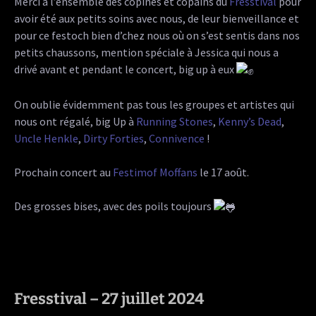
Merci à l’ensemble des copines et copains du
Fresstival
pour
avoir été aux petits soins avec nous, de leur bienveillance et
pour ce festoch bien d’chez nous où on s’est sentis dans nos
petits chaussons, mention spéciale à Jessica qui nous a
drivé avant et pendant le concert, big up à eux
On oublie évidemment pas tous les groupes et artistes qui
nous ont régalé, big Up à
Running Stones
,
Kenny’s Dead
,
Uncle Henkle
,
Dirty Forties
,
Connivence
!
Prochain concert au
Festimof Moffans
le 17 août.
Des grosses bises, avec des poils toujours
Fresstival – 27 juillet 2024