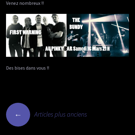
Venez nombreux !!
Des bises dans vous !!
Navigation
←
Articles plus anciens
des