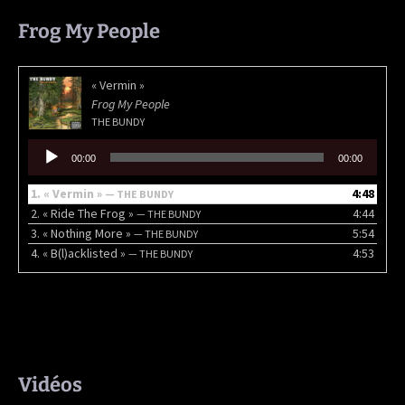
Frog My People
« Vermin »
Frog My People
THE BUNDY
Lecteur
00:00
00:00
audio
1.
« Vermin »
4:48
— THE BUNDY
2.
« Ride The Frog »
4:44
— THE BUNDY
3.
« Nothing More »
5:54
— THE BUNDY
4.
« B(l)acklisted »
4:53
— THE BUNDY
Vidéos