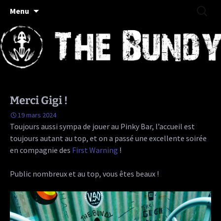
Rock/Folk/Grungy Haut-Saônois
Aller
Recherc
The Bundy
Menu
au
contenu
Merci Gigi !
19 mars 2024
Toujours aussi sympa de jouer au Pinky Bar, l’accueil est
toujours autant au top, et on a passé une excellente soirée
en compagnie des
First Warning
!
Public nombreux et au top, vous êtes beaux !