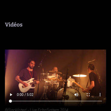
Vidéos
B(l)acklisted - Live EchoSystem 2014