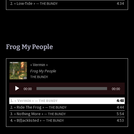
2.
« Low-Tide »
4:34
— THE BUNDY
Frog My People
« Vermin »
Frog My People
THE BUNDY
Lecteur
00:00
00:00
audio
1.
« Vermin »
4:48
— THE BUNDY
2.
« Ride The Frog »
4:44
— THE BUNDY
3.
« Nothing More »
5:54
— THE BUNDY
4.
« B(l)acklisted »
4:53
— THE BUNDY