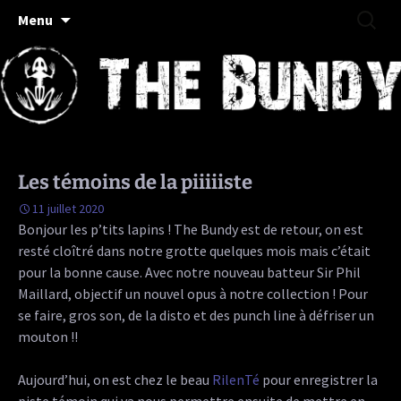
Rock/Folk/Grungy Haut-Saônois
Aller
Recherc
The Bundy
Menu
au
contenu
Les témoins de la piiiiiste
11 juillet 2020
Bonjour les p’tits lapins ! The Bundy est de retour, on est
resté cloîtré dans notre grotte quelques mois mais c’était
pour la bonne cause. Avec notre nouveau batteur Sir Phil
Maillard, objectif un nouvel opus à notre collection ! Pour
se faire, gros son, de la disto et des punch line à défriser un
mouton !!
Aujourd’hui, on est chez le beau
RilenTé
pour enregistrer la