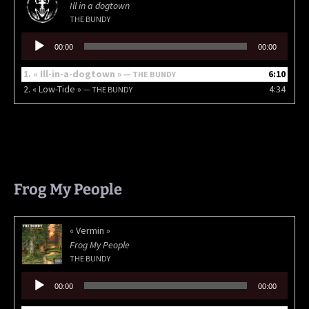
Ill in a dogtown
THE BUNDY
Lecteur
00:00
00:00
audio
1.
« Ill-in-a-dogtown »
6:10
— THE BUNDY
2.
« Low-Tide »
4:34
— THE BUNDY
Frog My People
« Vermin »
Frog My People
THE BUNDY
Lecteur
00:00
00:00
audio