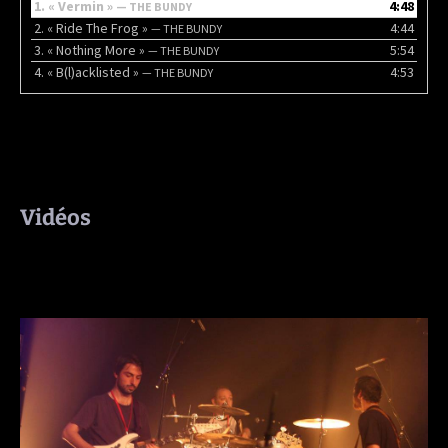
1.
« Vermin »
4:48
— THE BUNDY
2.
« Ride The Frog »
4:44
— THE BUNDY
3.
« Nothing More »
5:54
— THE BUNDY
4.
« B(l)acklisted »
4:53
— THE BUNDY
Vidéos