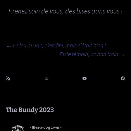
Prenez soin de vous, des bises dans vous !
Navigation
←
Le feu au lac, c’est fini, mais c’était bien !
Piste témoin, va bon train
→
des
articles
Flux RSS
E-mail
YouTube
Face
The Bundy 2023
« Ill-in-a-dogtown »